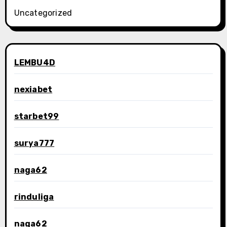
Uncategorized
LEMBU4D
nexiabet
starbet99
surya777
naga62
rinduliga
naga62