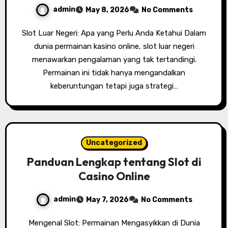
admin
May 8, 2026
No Comments
Slot Luar Negeri: Apa yang Perlu Anda Ketahui Dalam
dunia permainan kasino online, slot luar negeri
menawarkan pengalaman yang tak tertandingi.
Permainan ini tidak hanya mengandalkan
keberuntungan tetapi juga strategi…
Uncategorized
Panduan Lengkap tentang Slot di
Casino Online
admin
May 7, 2026
No Comments
Mengenal Slot: Permainan Mengasyikkan di Dunia