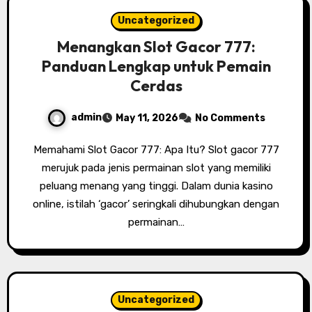
Uncategorized
Menangkan Slot Gacor 777:
Panduan Lengkap untuk Pemain
Cerdas
admin
May 11, 2026
No Comments
Memahami Slot Gacor 777: Apa Itu? Slot gacor 777
merujuk pada jenis permainan slot yang memiliki
peluang menang yang tinggi. Dalam dunia kasino
online, istilah ‘gacor’ seringkali dihubungkan dengan
permainan…
Uncategorized