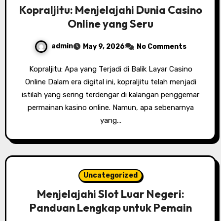
Kopraljitu: Menjelajahi Dunia Casino
Online yang Seru
admin
May 9, 2026
No Comments
Kopraljitu: Apa yang Terjadi di Balik Layar Casino
Online Dalam era digital ini, kopraljitu telah menjadi
istilah yang sering terdengar di kalangan penggemar
permainan kasino online. Namun, apa sebenarnya
yang…
Uncategorized
Menjelajahi Slot Luar Negeri:
Panduan Lengkap untuk Pemain