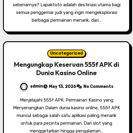
sebenarnya? Lapaktoto adalah destinasi utama bagi
semua penggemar judi yang ingin mengeksplorasi
berbagai permainan menarik, dari…
Uncategorized
Mengungkap Keseruan 555f APK di
Dunia Kasino Online
admin
May 13, 2026
No Comments
Menjelajahi 555f APK: Permainan Kasino yang
Menyenangkan Dalam dunia kasino online, 555f APK
muncul sebagai salah satu aplikasi paling menarik
untuk para pecinta permainan. Dari slot yang
menggetarkan hingga pengalaman…