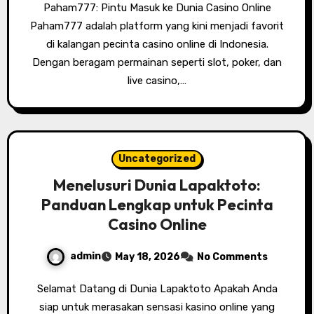
Paham777: Pintu Masuk ke Dunia Casino Online
Paham777 adalah platform yang kini menjadi favorit
di kalangan pecinta casino online di Indonesia.
Dengan beragam permainan seperti slot, poker, dan
live casino,…
Uncategorized
Menelusuri Dunia Lapaktoto:
Panduan Lengkap untuk Pecinta
Casino Online
admin
May 18, 2026
No Comments
Selamat Datang di Dunia Lapaktoto Apakah Anda
siap untuk merasakan sensasi kasino online yang