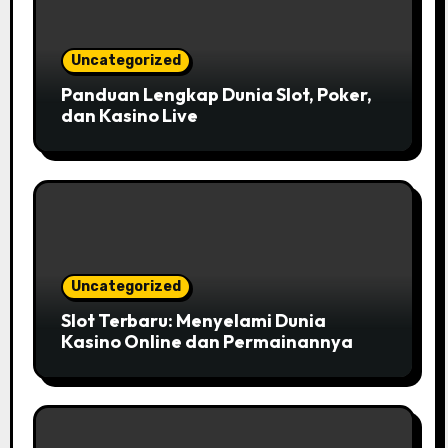
Uncategorized
Panduan Lengkap Dunia Slot, Poker,
dan Kasino Live
Uncategorized
Slot Terbaru: Menyelami Dunia
Kasino Online dan Permainannya