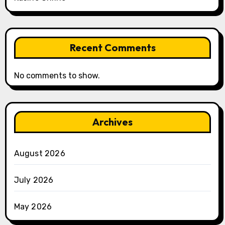
Recent Comments
No comments to show.
Archives
August 2026
July 2026
May 2026