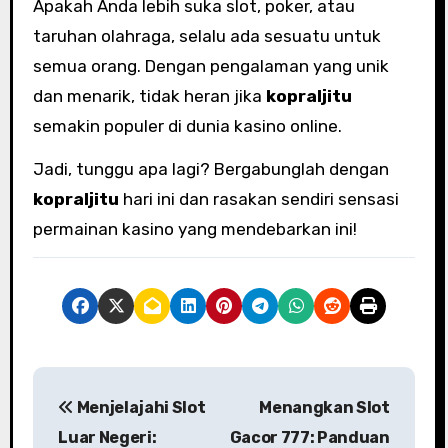
Apakah Anda lebih suka slot, poker, atau
taruhan olahraga, selalu ada sesuatu untuk
semua orang. Dengan pengalaman yang unik
dan menarik, tidak heran jika
kopraljitu
semakin populer di dunia kasino online.
Jadi, tunggu apa lagi? Bergabunglah dengan
kopraljitu
hari ini dan rasakan sendiri sensasi
permainan kasino yang mendebarkan ini!
P
Menjelajahi Slot
Menangkan Slot
o
Luar Negeri:
Gacor 777: Panduan