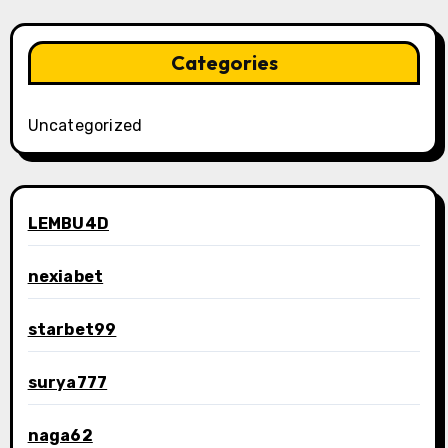
Categories
Uncategorized
LEMBU4D
nexiabet
starbet99
surya777
naga62