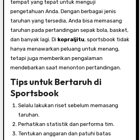
tempat yang tepat untuk menguji
pengetahuan Anda. Dengan berbagai jenis
taruhan yang tersedia, Anda bisa memasang
taruhan pada pertandingan sepak bola, basket,
dan banyak lagi. Di
kopraljitu
, sportsbook tidak
hanya menawarkan peluang untuk menang,
tetapi juga memberikan pengalaman
mendebarkan saat menonton pertandingan.
Tips untuk Bertaruh di
Sportsbook
Selalu lakukan riset sebelum memasang
taruhan.
Perhatikan statistik dan performa tim.
Tentukan anggaran dan patuhi batas