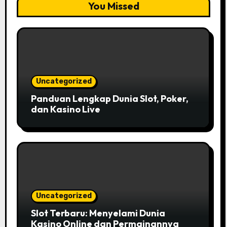
You Missed
Uncategorized
Panduan Lengkap Dunia Slot, Poker,
dan Kasino Live
Uncategorized
Slot Terbaru: Menyelami Dunia
Kasino Online dan Permainannya