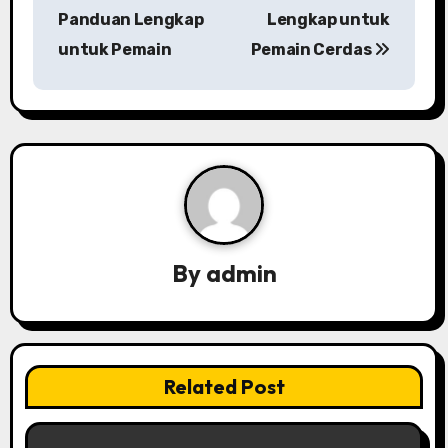
s
Panduan Lengkap
Lengkap untuk
untuk Pemain
Pemain Cerdas
t
n
a
v
i
g
By
admin
a
t
i
Related Post
o